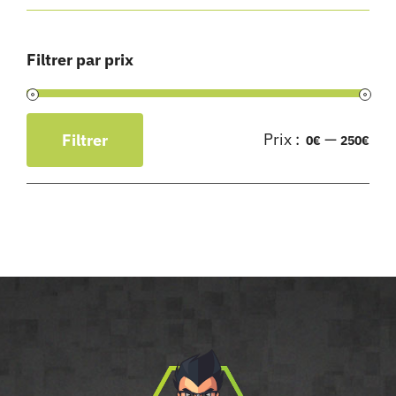
Filtrer par prix
Prix :
—
Filtrer
0€
250€
Prix
Prix
min
max