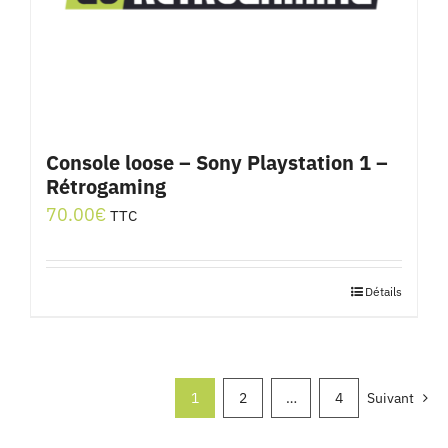
Console loose – Sony Playstation 1 –
Rétrogaming
70.00
€
TTC
Détails
1
2
…
4
Suivant