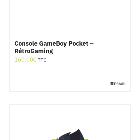
Console GameBoy Pocket –
RétroGaming
160.00
€
TTC
Détails