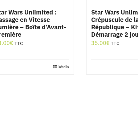
tar Wars Unlimited :
Star Wars Unlim
assage en Vitesse
Crépuscule de l
umière – Boîte d’Avant-
République – Ki
remière
Démarrage 2 jo
3.00
€
35.00
€
TTC
TTC
Détails