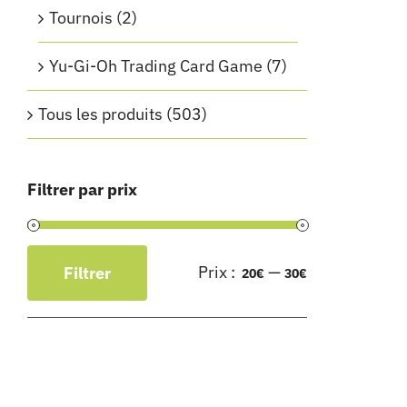
Tournois
(2)
Yu-Gi-Oh Trading Card Game
(7)
Tous les produits
(503)
Filtrer par prix
Prix :
—
Filtrer
20€
30€
Prix
Prix
min
max