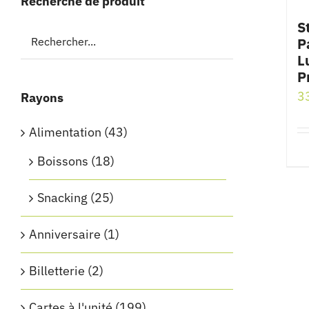
Recherche de produit
S
P
L
P
3
Rayons
Alimentation
(43)
Boissons
(18)
Snacking
(25)
Anniversaire
(1)
Billetterie
(2)
Cartes à l'unité
(199)