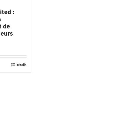
ited :
a
t de
ueurs
Détails