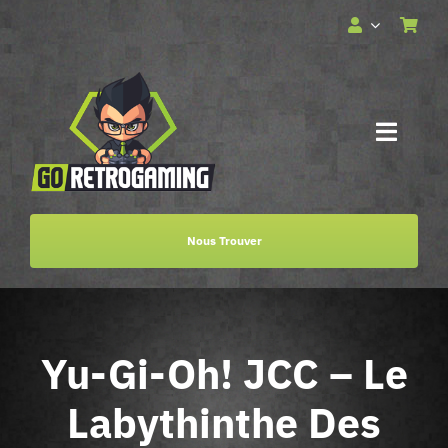
Passer
au
contenu
Toggle
Naviga
Accueil
Nous Trouver
Services
Boutique
Yu-Gi-Oh! JCC – Le
Billetterie
Labythinthe Des