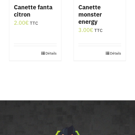
Canette fanta
Canette
citron
monster
energy
2.00
€
TTC
3.00
€
TTC
Détails
Détails