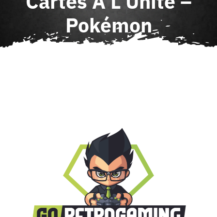
Cartes À L’Unité –
Agenda
Pokémon
Contact