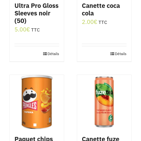
Ultra Pro Gloss
Canette coca
Sleeves noir
cola
(50)
2.00
€
TTC
5.00
€
TTC
Détails
Détails
Paquet chips
Canette fuze