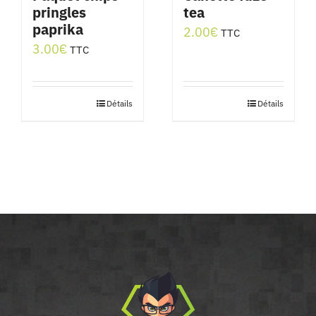
pringles
tea
paprika
2.00
€
TTC
3.00
€
TTC
Détails
Détails