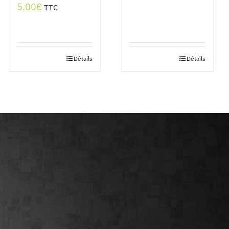
5.00
€
TTC
Détails
Détails