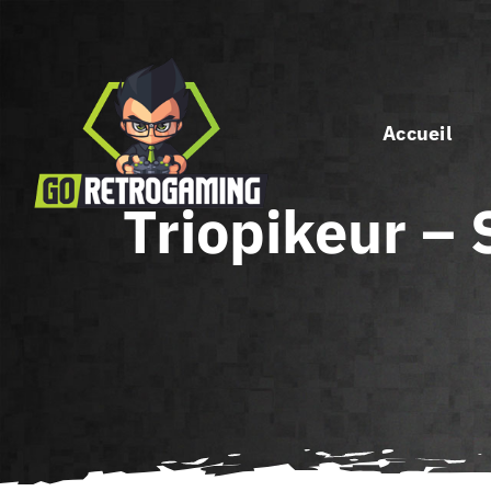
Passer
au
contenu
Accueil
Triopikeur – 