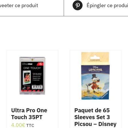
eeter ce produit
Épingler ce produi
Ultra Pro One
Paquet de 65
Touch 35PT
Sleeves Set 3
Picsou – Disney
4.00
€
TTC