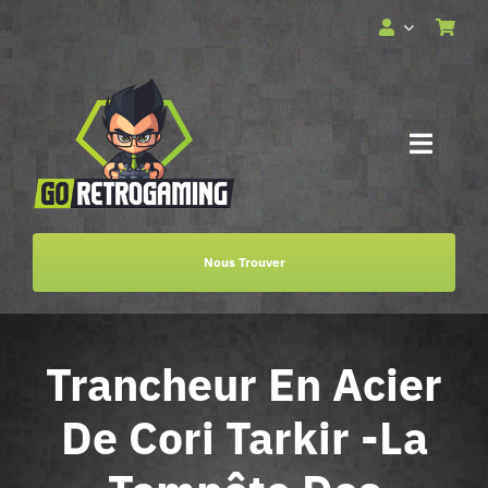
Passer
au
contenu
Toggle
Naviga
Accueil
Nous Trouver
Services
Trancheur En Acier
Boutique
De Cori Tarkir -La
Billetterie