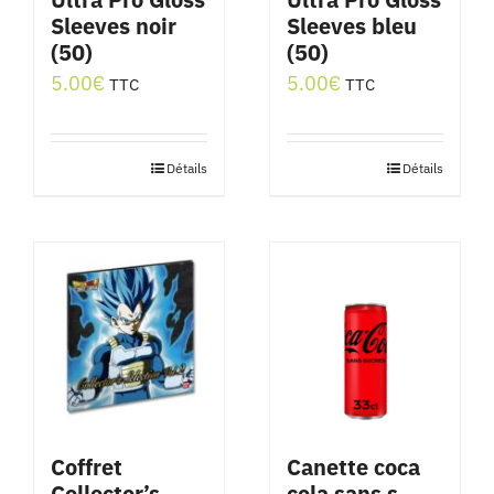
Sleeves noir
Sleeves bleu
(50)
(50)
5.00
€
5.00
€
TTC
TTC
Détails
Détails
Coffret
Canette coca
Collector’s
cola sans s