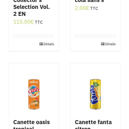
Selection Vol.
2.00
€
TTC
2 EN
115.00
€
TTC
Détails
Détails
Canette oasis
Canette fanta
tropical
citron