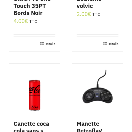
Touch 35PT
volvic
Bords Noir
2.00
€
TTC
4.00
€
TTC
Détails
Détails
Canette coca
Manette
cola sans s
Retroflag