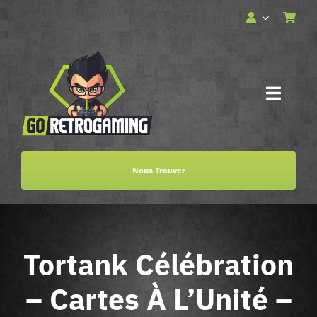
Passer
au
contenu
Toggle
Naviga
Accueil
Nous Trouver
Services
Boutique
Tortank Célébration
Billetterie
– Cartes À L’Unité –