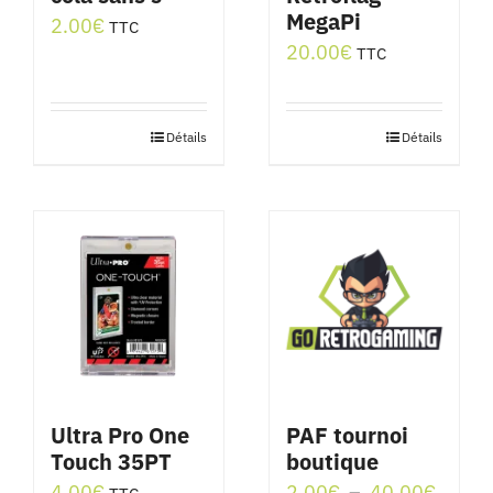
MegaPi
2.00
€
TTC
20.00
€
TTC
Détails
Détails
Ultra Pro One
PAF tournoi
Touch 35PT
boutique
Plage
4.00
€
2.00
€
–
40.00
€