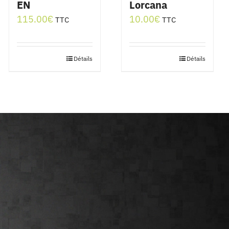
EN
Lorcana
115.00
€
10.00
€
TTC
TTC
Détails
Détails