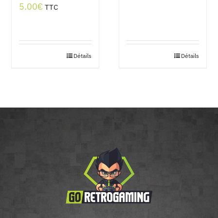
5.00
€
TTC
Détails
Détails