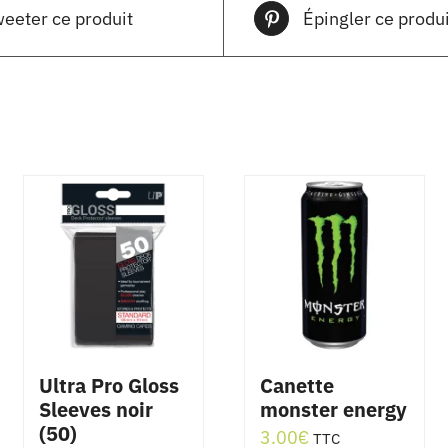
eeter ce produit
Épingler ce produi
Ultra Pro Gloss
Canette
Sleeves noir
monster energy
(50)
3.00
€
TTC