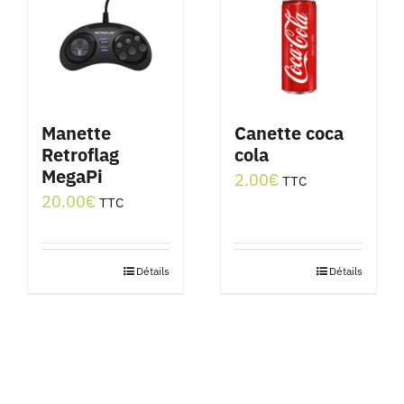
Manette
Canette coca
Retroflag
cola
MegaPi
2.00
€
TTC
20.00
€
TTC
Détails
Détails