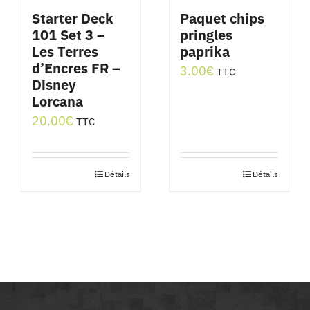
Starter Deck
Paquet chips
101 Set 3 –
pringles
Les Terres
paprika
d’Encres FR –
3.00
€
TTC
Disney
Lorcana
20.00
€
TTC
Détails
Détails