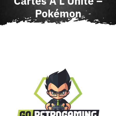
Cartes À L’Unité –
Agenda
Pokémon
Contact