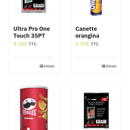
Ultra Pro One
Canette
Touch 35PT
orangina
4.00
€
2.00
€
TTC
TTC
Détails
Détails