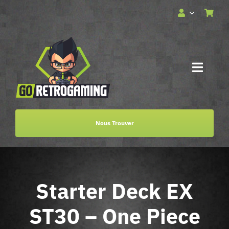
Passer
au
contenu
Toggle
Naviga
Accueil
Nous Trouver
Services
Boutique
Starter Deck EX
Billetterie
ST30 – One Piece