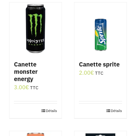
a
plusieurs
variations.
Les
options
peuvent
être
Canette
Canette sprite
monster
choisies
2.00
€
TTC
energy
sur
3.00
€
TTC
la
page
du
Détails
Détails
produit