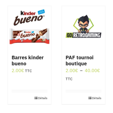
Barres kinder
PAF tournoi
bueno
boutique
Plage
2.00
€
2.00
€
–
40.00
€
TTC
de
TTC
prix :
2.00€
Détails
Détails
Ce
à
produit
40.00