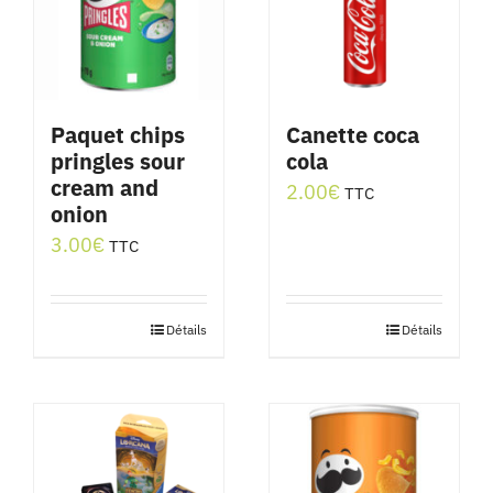
Paquet chips
Canette coca
pringles sour
cola
cream and
2.00
€
TTC
onion
3.00
€
TTC
Détails
Détails