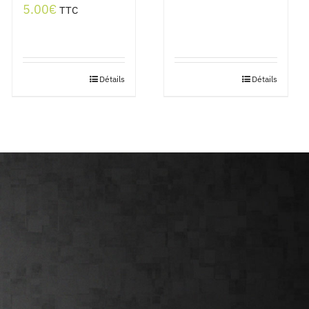
5.00
€
TTC
Détails
Détails