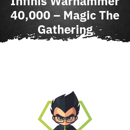
Infinis Warhammer
Agenda
40,000 – Magic The
Gathering
Contact