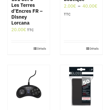
Les Terres
Plage
2.00
€
–
40.00
€
d’Encres FR –
de
TTC
Disney
prix :
Lorcana
2.00€
20.00
€
TTC
à
40.00
Détails
Détails
Ce
produit
a
plusieurs
variations.
Les
options
peuvent