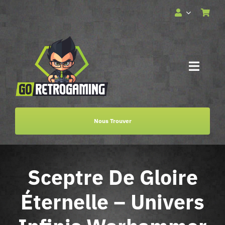
Passer
au
contenu
Toggle
Naviga
Accueil
Nous Trouver
Services
Sceptre De Gloire
Boutique
Éternelle – Univers
Billetterie