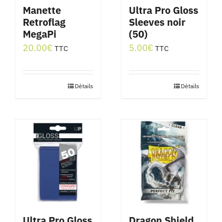
être
Manette
Ultra Pro Gloss
Retroflag
Sleeves noir
choisies
MegaPi
(50)
sur
20.00
€
5.00
€
TTC
TTC
la
page
du
Détails
Détails
produit
Ultra Pro Gloss
Dragon Shield