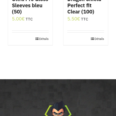
Sleeves bleu
Perfect fit
(50)
Clear (100)
5.00
€
5.50
€
TTC
TTC
Détails
Détails