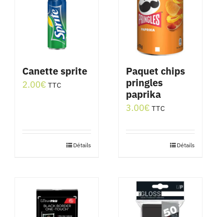
Canette sprite
Paquet chips
pringles
2.00
€
TTC
paprika
3.00
€
TTC
Détails
Détails