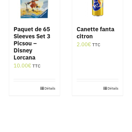
Paquet de 65
Canette fanta
Sleeves Set 3
citron
Picsou –
2.00
€
TTC
Disney
Lorcana
10.00
€
TTC
Détails
Détails