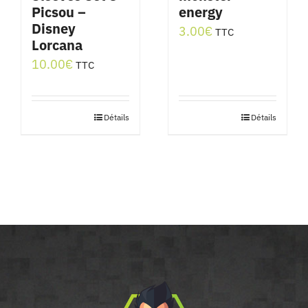
Picsou –
energy
Disney
3.00
€
TTC
Lorcana
10.00
€
TTC
Détails
Détails