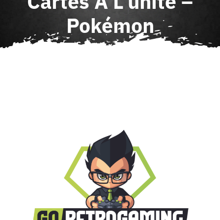
Cartes À L’unité –
Agenda
Pokémon
Contact