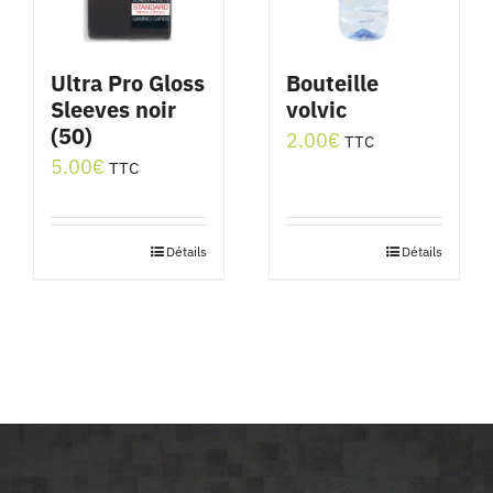
options
peuvent
être
Ultra Pro Gloss
Bouteille
Sleeves noir
volvic
choisies
(50)
2.00
€
sur
TTC
5.00
€
TTC
la
page
du
Détails
Détails
produit