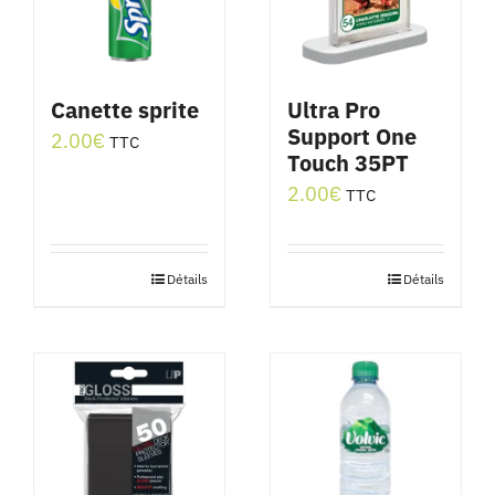
Canette sprite
Ultra Pro
Support One
2.00
€
TTC
Touch 35PT
2.00
€
TTC
Détails
Détails
Ce
produit
a
plusieurs
variations.
Les