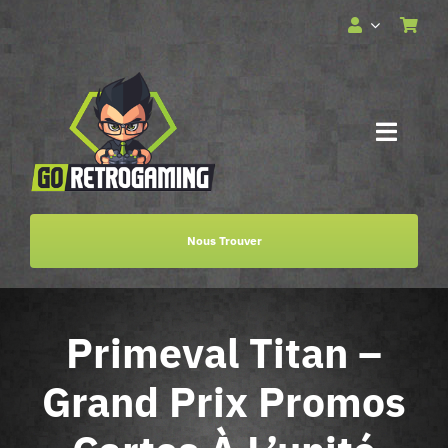
Passer
au
contenu
Toggle
Naviga
Accueil
Nous Trouver
Services
Primeval Titan –
Boutique
Grand Prix Promos
Billetterie