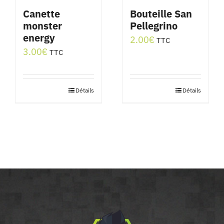
Canette
Bouteille San
monster
Pellegrino
energy
2.00
€
TTC
3.00
€
TTC
Détails
Détails