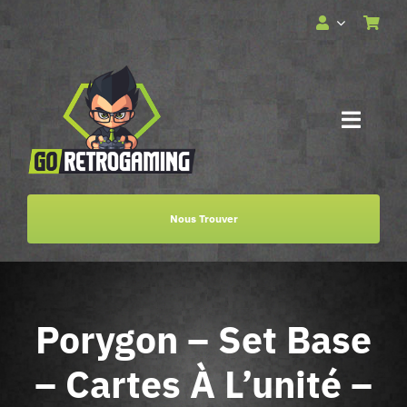
Passer
au
contenu
Toggle
Naviga
Accueil
Nous Trouver
Services
Boutique
Porygon – Set Base
Billetterie
– Cartes À L’unité –