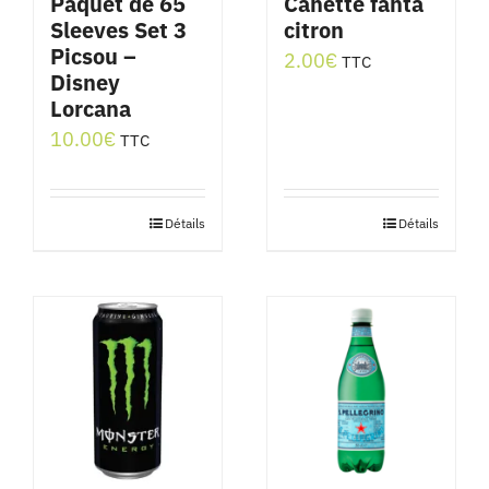
Paquet de 65
Canette fanta
Sleeves Set 3
citron
Picsou –
2.00
€
TTC
Disney
Lorcana
10.00
€
TTC
Détails
Détails