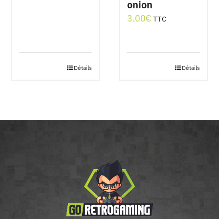
onion
3.00
€
TTC
Détails
Détails