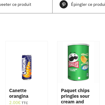
eeter ce produit
Épingler ce produi
Canette
Paquet chips
orangina
pringles sour
cream and
2.00
€
TTC