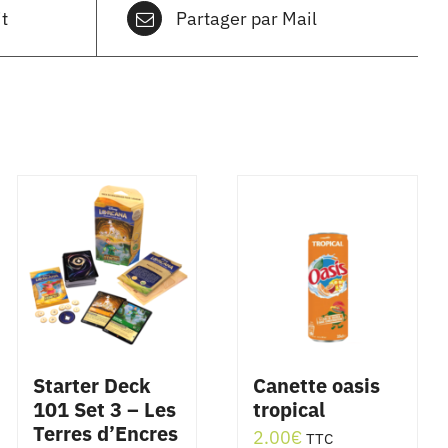
t
Partager par Mail
Starter Deck
Canette oasis
101 Set 3 – Les
tropical
Terres d’Encres
2.00
€
TTC