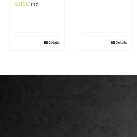
5.00
€
TTC
Détails
Détails