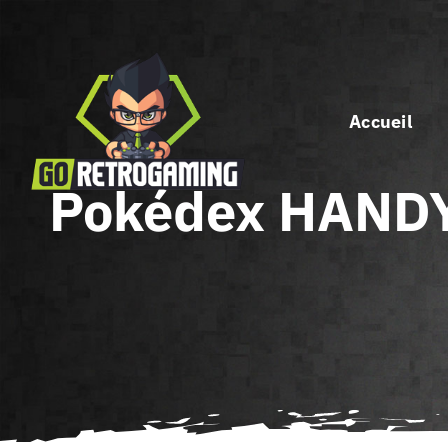
Passer
au
contenu
Accueil
Pokédex HANDY91