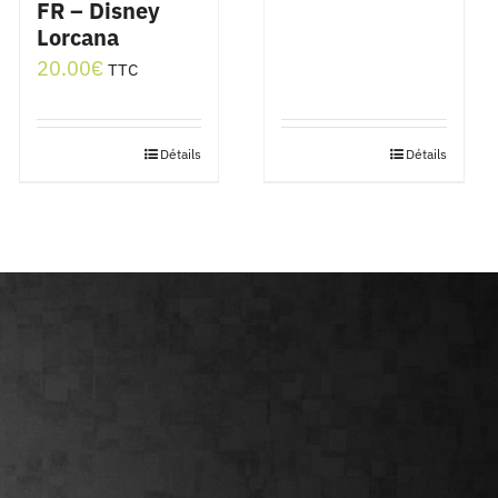
FR – Disney
Lorcana
20.00
€
TTC
Détails
Détails