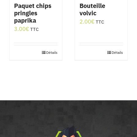
être
Paquet chips
Bouteille
pringles
volvic
choisies
paprika
2.00
€
sur
TTC
3.00
€
TTC
la
page
du
Détails
Détails
produit