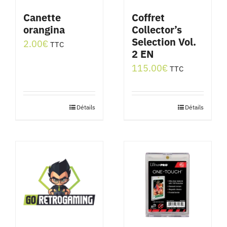
Canette
Coffret
orangina
Collector’s
Selection Vol.
2.00
€
TTC
2 EN
115.00
€
TTC
Détails
Détails