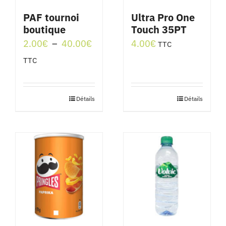
PAF tournoi
Ultra Pro One
boutique
Touch 35PT
Plage
2.00
€
–
40.00
€
4.00
€
TTC
de
TTC
prix :
2.00€
Détails
Détails
Ce
à
produit
40.00€
a
plusieurs
variations.
Les
options
peuvent