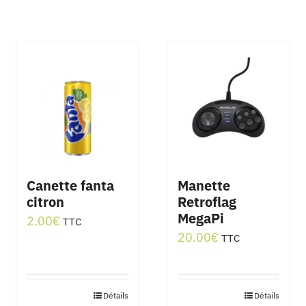
Canette fanta
Manette
citron
Retroflag
MegaPi
2.00
€
TTC
20.00
€
TTC
€
Détails
Détails