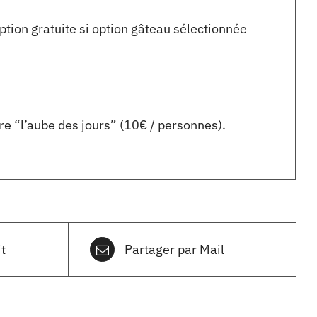
tion gratuite si option gâteau sélectionnée
re “l’aube des jours” (10€ / personnes).
t
Partager par Mail