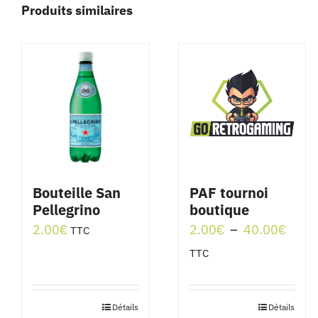
Produits similaires
Bouteille San
PAF tournoi
Pellegrino
boutique
Plage
2.00
€
2.00
€
–
40.00
€
TTC
de
TTC
prix :
2.00
Détails
Détails
Ce