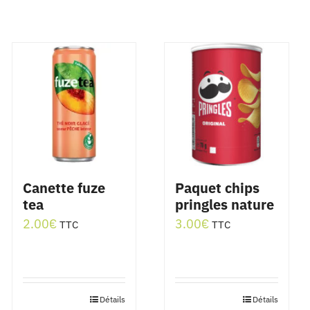
Canette fuze
Paquet chips
tea
pringles nature
2.00
€
3.00
€
TTC
TTC
Détails
Détails