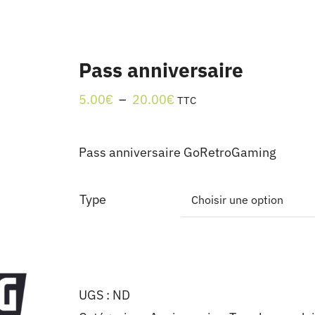
Pass anniversaire
Plage
5.00
€
–
20.00
€
TTC
de
prix :
Pass anniversaire GoRetroGaming
5.00€
à
Type
20.00€
UGS :
ND