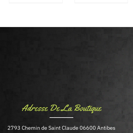
à
produit
40.0
a
plusieurs
variations.
Les
options
peuvent
être
choisies
sur
la
Adresse De La Boutique
page
du
2793 Chemin de Saint Claude 06600 Antibes
produit