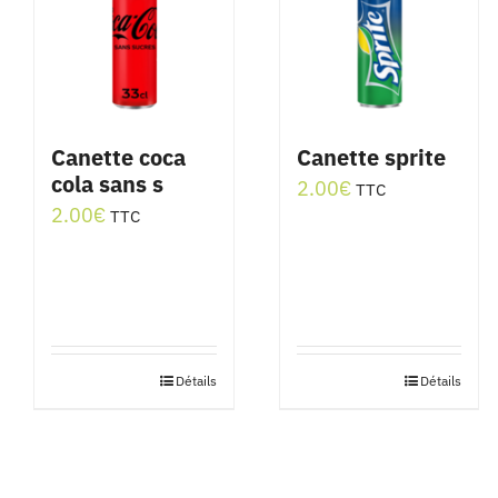
Canette coca
Canette sprite
cola sans s
2.00
€
TTC
2.00
€
TTC
Détails
Détails