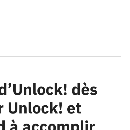
 d’Unlock! dès
 Unlock! et
d à accomplir