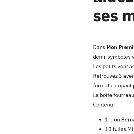
ses m
Dans
Mon Premie
demi-symboles vis
Les petits vont 
Retrouvez 3 aven
format compact p
La boîte fourreau
Contenu :
1 pion Bern
18 tuiles M