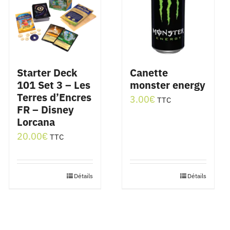
Starter Deck
Canette
101 Set 3 – Les
monster energy
Terres d’Encres
3.00
€
TTC
FR – Disney
Lorcana
20.00
€
TTC
Détails
Détails