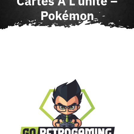
Cartes À L’unité –
Agenda
Pokémon
Contact