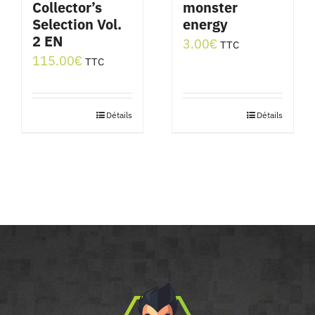
Collector’s
monster
Selection Vol.
energy
2 EN
3.00
€
TTC
115.00
€
TTC
Détails
Détails