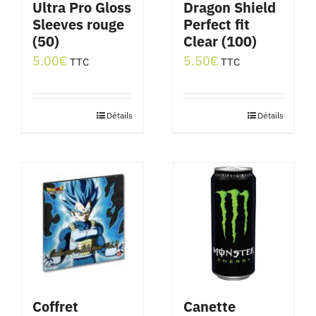
Ultra Pro Gloss
Dragon Shield
Sleeves rouge
Perfect fit
(50)
Clear (100)
5.00
€
5.50
€
TTC
TTC
Détails
Détails
Coffret
Canette