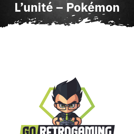
L’unité – Pokémon
Agenda
Contact