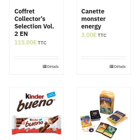
Coffret
Canette
Collector’s
monster
Selection Vol.
energy
2 EN
3.00
€
TTC
115.00
€
TTC
Détails
Détails