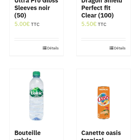
Ultra Pro Gloss
Dragon Shield
Sleeves noir
Perfect fit
(50)
Clear (100)
5.00
€
5.50
€
TTC
TTC
Détails
Détails
Bouteille
Canette oasis