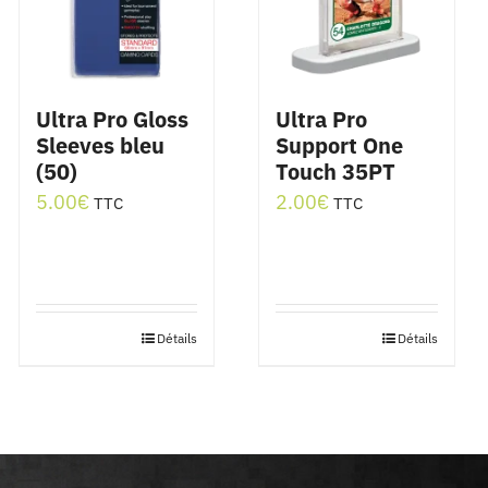
Ultra Pro Gloss
Ultra Pro
Sleeves bleu
Support One
(50)
Touch 35PT
5.00
€
2.00
€
TTC
TTC
Détails
Détails
Ce
produit
a
plusieurs
variations.