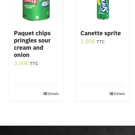
Paquet chips
Canette sprite
pringles sour
2.00
€
TTC
cream and
onion
3.00
€
TTC
Détails
Détails