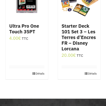
Ultra Pro One
Starter Deck
Touch 35PT
101 Set 3 – Les
Terres d’Encres
4.00
€
TTC
FR – Disney
Lorcana
20.00
€
TTC
Détails
Détails