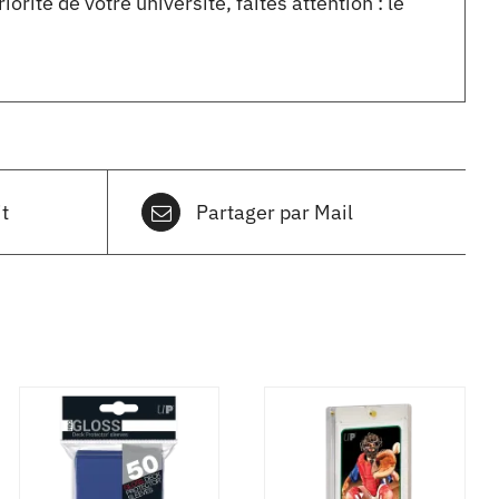
ité de votre université, faites attention : le
t
Partager par Mail