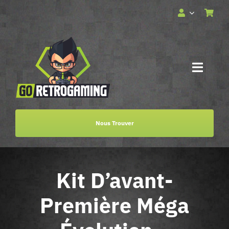
Passer
au
contenu
Toggle
Naviga
Accueil
Nous Trouver
Services
Kit D’avant-
Boutique
Première Méga
Billetterie