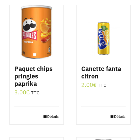
Paquet chips
Canette fanta
pringles
citron
paprika
2.00
€
TTC
3.00
€
TTC
Détails
Détails