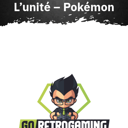
L’unité – Pokémon
Agenda
Contact