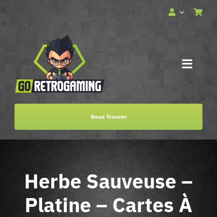
Passer
au
contenu
Toggle
Naviga
Accueil
Nous Trouver
Services
Boutique
Herbe Sauveuse –
Billetterie
Platine – Cartes À