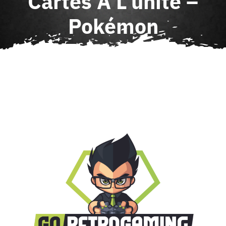
Cartes À L’unité –
Agenda
Pokémon
Contact