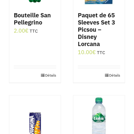
Bouteille San
Paquet de 65
Pellegrino
Sleeves Set 3
Picsou –
2.00
€
TTC
Disney
Lorcana
10.00
€
TTC
Détails
Détails