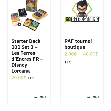
Starter Deck
PAF tournoi
101 Set 3 –
boutique
Les Terres
Plage
2.00
€
–
40.00
€
d’Encres FR –
de
TTC
Disney
prix :
Lorcana
2.00€
20.00
€
TTC
à
40.00
Détails
Détails
Ce
produit