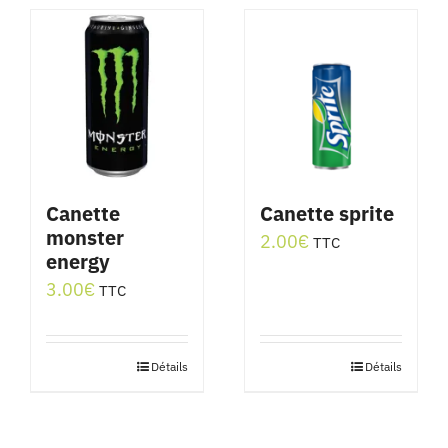
a
plusieurs
variations.
Les
options
peuvent
être
Canette
Canette sprite
monster
choisies
2.00
€
TTC
energy
sur
3.00
€
TTC
la
page
du
Détails
Détails
produit