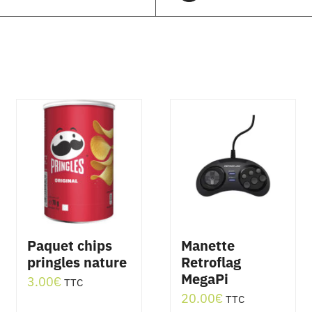
Paquet chips
Manette
pringles nature
Retroflag
MegaPi
3.00
€
TTC
20.00
€
TTC