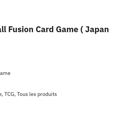
ll Fusion Card Game ( Japan
 Game
e
,
TCG
,
Tous les produits