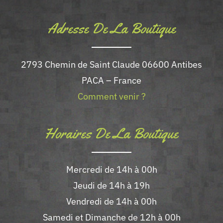
page
Adresse De La Boutique
du
produit
2793 Chemin de Saint Claude 06600 Antibes
PACA – France
Comment venir ?
Horaires De La Boutique
Mercredi de 14h à 00h
Jeudi de 14h à 19h
Vendredi de 14h à 00h
Samedi et Dimanche de 12h à 00h