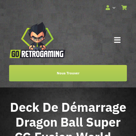
Passer
au
contenu
Toggle
Naviga
Accueil
Nous Trouver
Services
Deck De Démarrage
Boutique
Dragon Ball Super
Billetterie