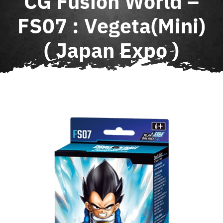
CG Fusion World –
Agenda
FS07 : Vegeta(Mini)
( Japan Expo )
Contact