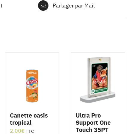
t
Partager par Mail
Canette oasis
Ultra Pro
tropical
Support One
Touch 35PT
2.00
€
TTC