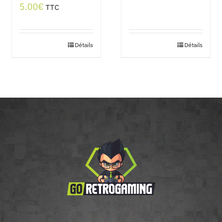
5.00
€
TTC
Détails
Détails