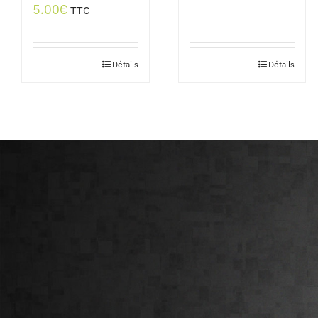
5.00
€
TTC
Détails
Détails