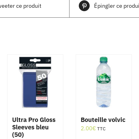
eeter ce produit
Épingler ce produi
Ultra Pro Gloss
Bouteille volvic
Sleeves bleu
2.00
€
TTC
(50)