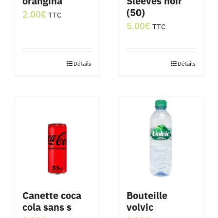
orangina
Sleeves noir
(50)
2.00
€
TTC
5.00
€
TTC
Détails
Détails
Canette coca
Bouteille
cola sans s
volvic