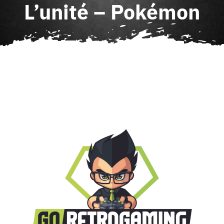
L’unité – Pokémon
Agenda
Contact