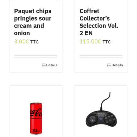
Paquet chips
Coffret
pringles sour
Collector’s
cream and
Selection Vol.
onion
2 EN
3.00
€
115.00
€
TTC
TTC
Détails
Détails