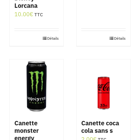
Lorcana
10.00
€
TTC
Détails
Détails
Canette
Canette coca
monster
cola sans s
energy
2.00
€
TTC