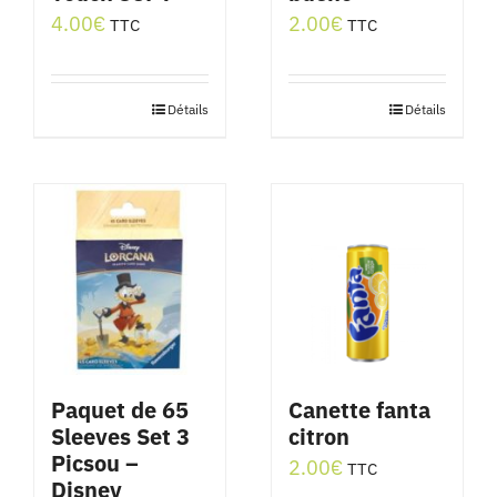
4.00
€
2.00
€
TTC
TTC
Détails
Détails
Paquet de 65
Canette fanta
Sleeves Set 3
citron
Picsou –
2.00
€
TTC
Disney