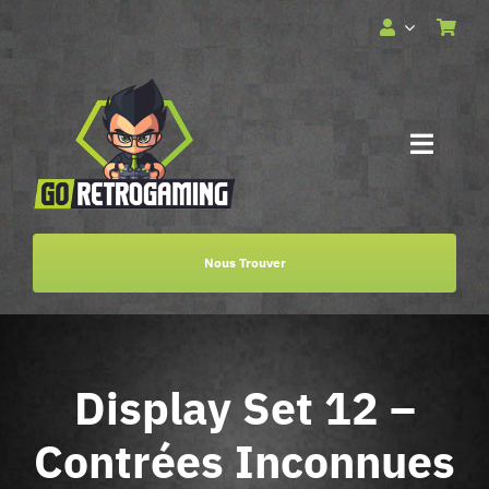
Passer
au
contenu
Toggle
Naviga
Accueil
Nous Trouver
Services
Boutique
Display Set 12 –
Billetterie
Contrées Inconnues