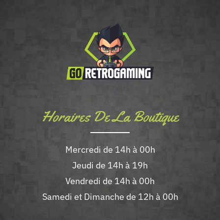
Les
options
peuvent
être
choisies
sur
la
Horaires De La Boutique
page
du
Mercredi de 14h à 00h
produit
Jeudi de 14h à 19h
Vendredi de 14h à 00h
Samedi et Dimanche de 12h à 00h