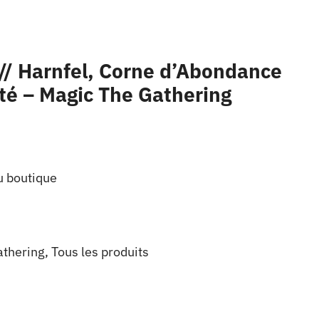
 // Harnfel, Corne d’Abondance
ité – Magic The Gathering
u boutique
athering
,
Tous les produits