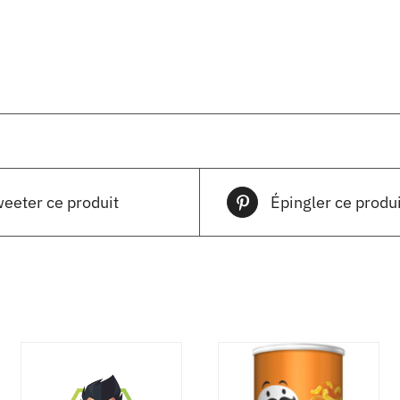
eeter ce produit
Épingler ce produi