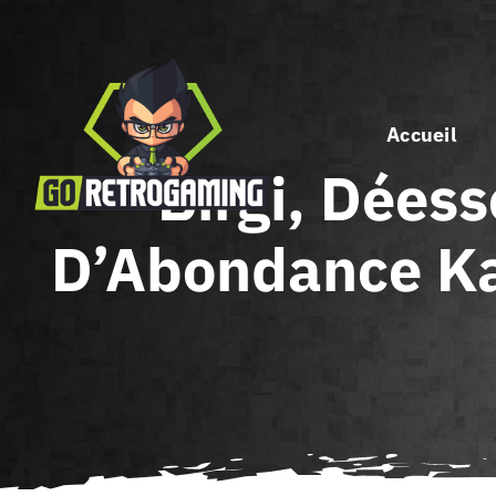
Passer
au
contenu
Accueil
Birgi, Déess
D’Abondance Kal