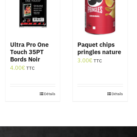
Ultra Pro One
Paquet chips
Touch 35PT
pringles nature
Bords Noir
3.00
€
TTC
4.00
€
TTC
Détails
Détails