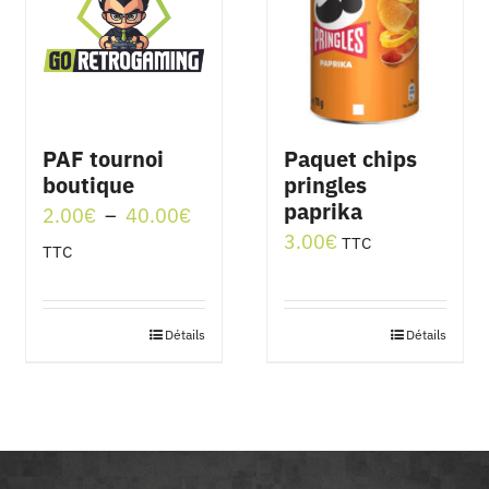
PAF tournoi
Paquet chips
boutique
pringles
paprika
Plage
2.00
€
–
40.00
€
3.00
€
TTC
de
TTC
prix :
2.00€
Détails
Détails
Ce
à
produit
40.00€
a
plusieurs
variations.