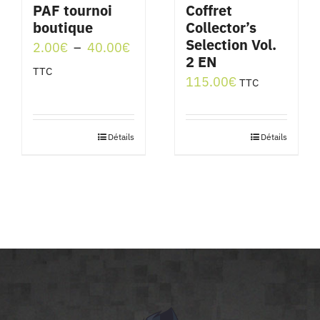
PAF tournoi
Coffret
boutique
Collector’s
Selection Vol.
Plage
2.00
€
–
40.00
€
2 EN
de
TTC
115.00
€
TTC
prix :
2.00€
à
Détails
Détails
Ce
40.00€
produit
a
plusieurs
variations.
Les
options
peuvent