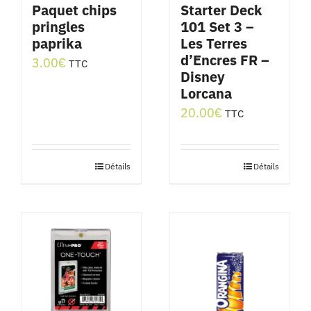
Paquet chips
Starter Deck
pringles
101 Set 3 –
paprika
Les Terres
d’Encres FR –
3.00
€
TTC
Disney
Lorcana
20.00
€
TTC
Détails
Détails