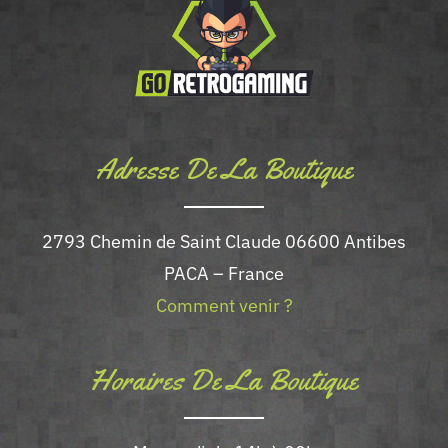
être
choisies
sur
la
page
Adresse De La Boutique
du
produit
2793 Chemin de Saint Claude 06600 Antibes
PACA – France
Comment venir ?
Horaires De La Boutique