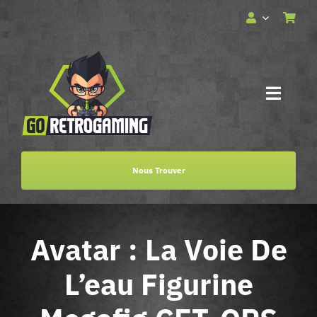
Passer
au
contenu
Toggle
Naviga
Accueil
Nous Trouver
Services
Avatar : La Voie De
Boutique
L’eau Figurine
Billetterie