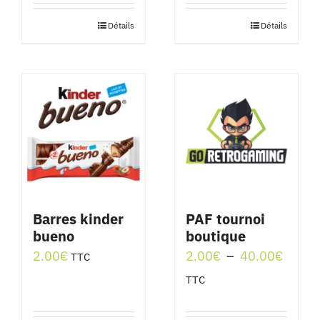
Détails
Détails
Barres kinder
PAF tournoi
bueno
boutique
Plage
2.00
€
2.00
€
–
40.00
€
TTC
de
TTC
prix :