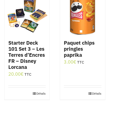
Starter Deck
Paquet chips
101 Set 3 – Les
pringles
Terres d’Encres
paprika
FR – Disney
3.00
€
TTC
Lorcana
20.00
€
TTC
Détails
Détails