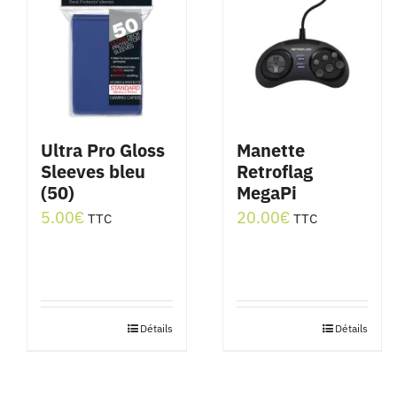
Ultra Pro Gloss
Manette
Sleeves bleu
Retroflag
(50)
MegaPi
5.00
€
20.00
€
TTC
TTC
Détails
Détails