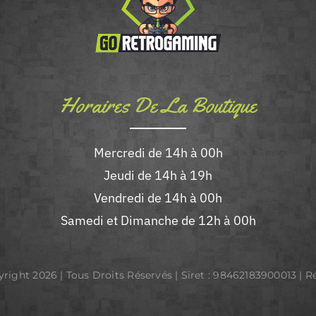
peuvent
être
choisies
sur
la
Horaires De La Boutique
page
du
Mercredi de 14h à 00h
produit
Jeudi de 14h à 19h
Vendredi de 14h à 00h
Samedi et Dimanche de 12h à 00h
yright
2026 | Tous Droits Réservés | Siret : 98462183900013 | R