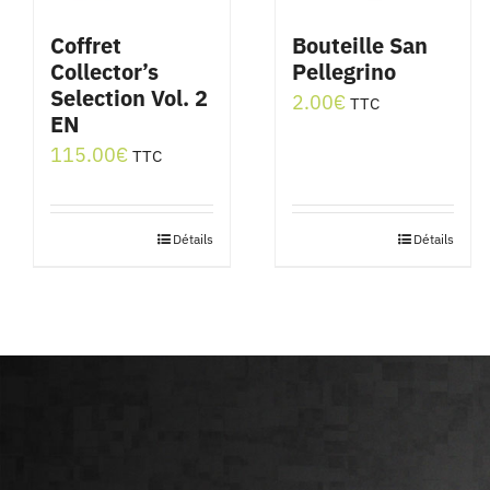
Coffret
Bouteille San
Collector’s
Pellegrino
Selection Vol. 2
2.00
€
TTC
EN
115.00
€
TTC
Détails
Détails