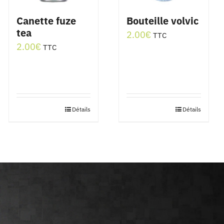
Canette fuze
Bouteille volvic
tea
2.00
€
TTC
2.00
€
TTC
Détails
Détails