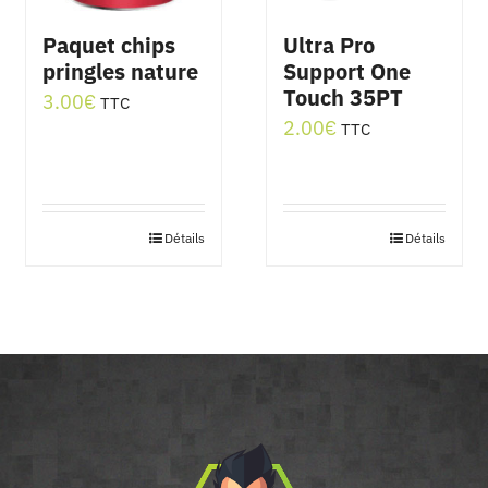
Paquet chips
Ultra Pro
pringles nature
Support One
Touch 35PT
3.00
€
TTC
2.00
€
TTC
Détails
Détails
Ce
produit
a
plusieurs
variations.
Les
options