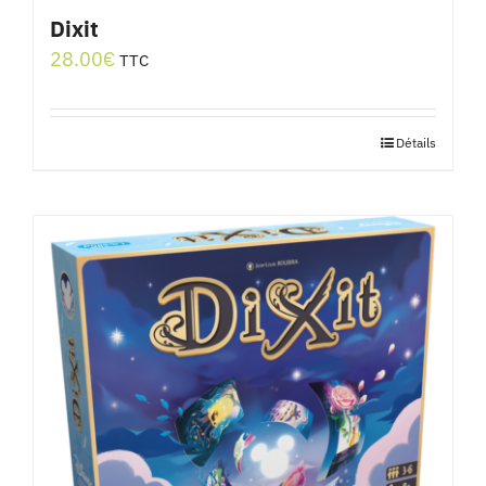
Dixit
28.00
€
TTC
Détails