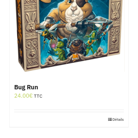
Bug Run
24.00
€
TTC
Détails