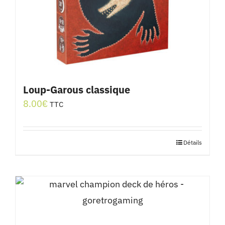
sur
la
page
du
produit
Loup-Garous classique
8.00
€
TTC
Détails