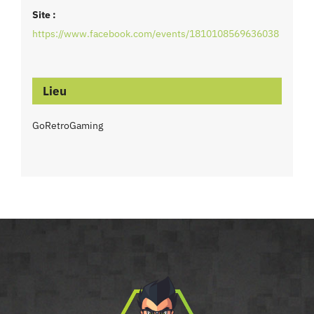
Site :
https://www.facebook.com/events/1810108569636038
Lieu
GoRetroGaming