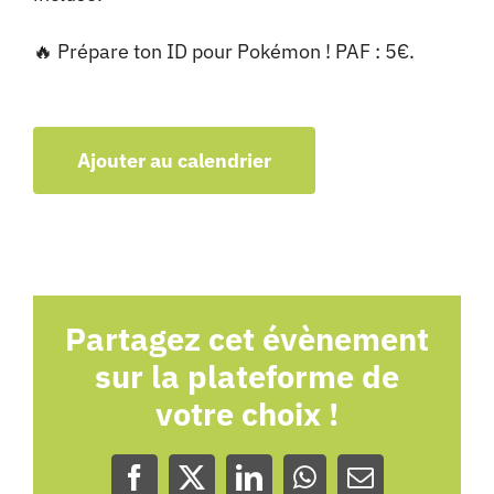
🔥 Prépare ton ID pour Pokémon ! PAF : 5€.
Ajouter au calendrier
Partagez cet évènement
sur la plateforme de
votre choix !
Facebook
X
LinkedIn
WhatsApp
Email