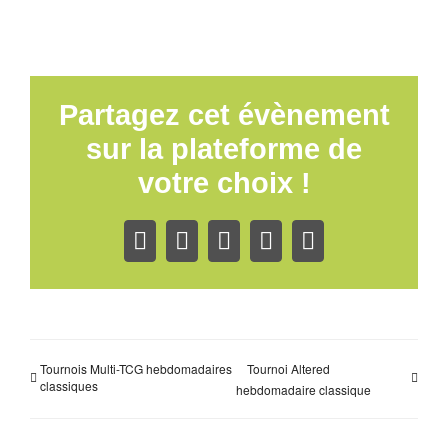
Partagez cet évènement
sur la plateforme de
votre choix !
Facebook
X
LinkedIn
WhatsApp
Email
Tournois Multi-TCG hebdomadaires
Tournoi Altered
classiques
hebdomadaire classique