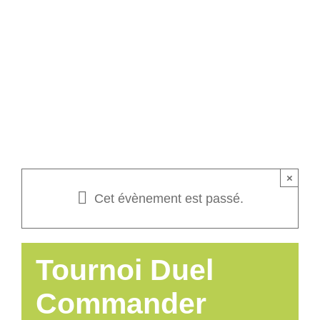
The Gathering –
Agenda
Ligue Magic Et
Basta !
Contact
×
Cet évènement est passé.
Tournoi Duel
Commander