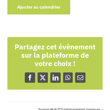
Ajouter au calendrier
Partagez cet évènement
sur la plateforme de
votre choix !
Facebook
X
LinkedIn
WhatsApp
Email
Tournois Multi-TCG hebdomadaires classiques