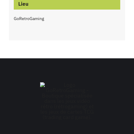
Lieu
GoRetroGaming